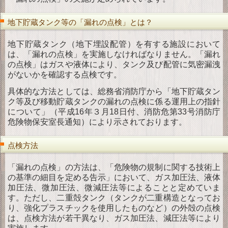
地下貯蔵タンク等の「漏れの点検」とは？
地下貯蔵タンク（地下埋設配管）を有する施設において
は、「漏れの点検」を実施しなければなりません。「漏れ
の点検」はガスや液体により、タンク及び配管に気密漏洩
がないかを確認する点検です。
具体的な方法としては、総務省消防庁から「地下貯蔵タン
ク等及び移動貯蔵タンクの漏れの点検に係る運用上の指針
について」（平成16年３月18日付、消防危第33号消防庁
危険物保安室長通知）により示されております。
点検方法
「漏れの点検」の方法は、「危険物の規制に関する技術上
の基準の細目を定める告示」において、ガス加圧法、液体
加圧法、微加圧法、微減圧法等によることと定めていま
す。ただし、二重殻タンク（タンクが二重構造となってお
り、強化プラスチックを使用したものなど）の外殻の点検
は、点検方法が若干異なり、ガス加圧法、減圧法等により