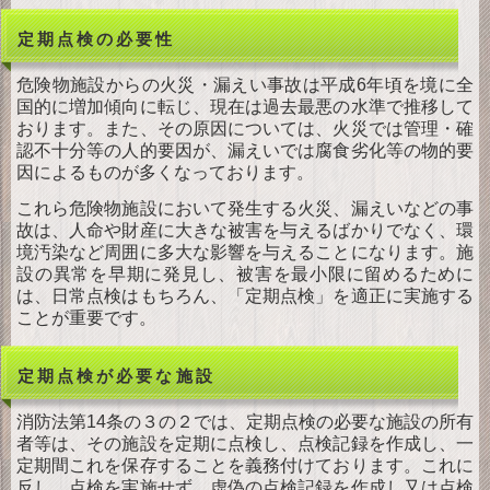
ダ
ウンロード
定期点検の必要性
お
問い合わせ
危険物施設からの火災・漏えい事故は平成6年頃を境に全
国的に増加傾向に転じ、現在は過去最悪の水準で推移して
おります。また、その原因については、火災では管理・確
認不十分等の人的要因が、漏えいでは腐食劣化等の物的要
因によるものが多くなっております。
これら危険物施設において発生する火災、漏えいなどの事
故は、人命や財産に大きな被害を与えるばかりでなく、環
境汚染など周囲に多大な影響を与えることになります。施
設の異常を早期に発見し、被害を最小限に留めるために
は、日常点検はもちろん、「定期点検」を適正に実施する
ことが重要です。
定期点検が必要な施設
消防法第14条の３の２では、定期点検の必要な施設の所有
者等は、その施設を定期に点検し、点検記録を作成し、一
定期間これを保存することを義務付けております。これに
反し、点検を実施せず、虚偽の点検記録を作成し又は点検