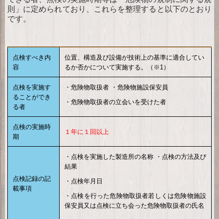
則」に定められており、これらを整理すると以下のとおり
です。
点検すべき内
位置、構造及び設備が技術上の基準に適合してい
容
るか否かについて実施する。（※1）
点検を実施す
・危険物取扱者
・危険物施設保安員
ることができ
・危険物取扱者の立会いを受けた者
る者
点検の実施時
１年に１回以上
期
・点検を実施した製造所の名称
・点検の方法及び
結果
点検記録の記
・点検年月日
載事項
・点検を行った危険物取扱者若しくは危険物施設
保安員又は点検に立ち会った危険物取扱者の氏名