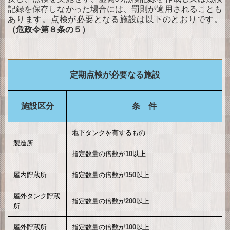
記録を保存しなかった場合には、罰則が適用されることも
あります。点検が必要となる施設は以下のとおりです。
（危政令第８条の５）
定期点検が必要なる施設
施設区分
条 件
地下タンクを有するもの
製造所
指定数量の倍数が
10
以上
屋内貯蔵所
指定数量の倍数が
150
以上
屋外タンク貯蔵
指定数量の倍数が
200
以上
所
屋外貯蔵所
指定数量の倍数が
100
以上