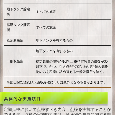
地下タンク貯蔵
すべての施設
所
移動タンク貯蔵
すべての施設
所
給油取扱所
地下タンクを有するもの
地下タンクを有するもの
一般取扱所
指定数量の倍数が10以上
※指定数量の倍数が30
以下で、かつ、引火点が40℃以上の第4類の危険
物のみを容器に詰め替える一般取扱所を除く。
※鉱山保安法及び火薬取締法により対象外となる場合があります。
具体的な実施項目
定期点検において点検すべき内容、点検を実施することが
できる者、点検の実施時期等は「危険物の規制に関する規