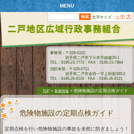
MENU
大
中
文字サイズ：
小
T
OPページ
新
着情報
組
合情報
事務局：〒028-6102
岩手県二戸市下斗米字細越20-1
消
防情報
TEL：0195-23-7772 FAX：0195-23-7984
消防本部：〒028-5711
ク
岩手県二戸市金田一字上田面300-2
リーンセンター情報
TEL：0195-26-8119 FAX：0195-26-8121
衛
生センター情報
>
> 危険物施設の定期点検ガイド
TOP
新着情報
介
護保険情報
危険物施設の定期点検ガイド
組
合例規集
指
名願受付要領
定期点検を行い危険物施設の事故を未然に防ぎましょう！