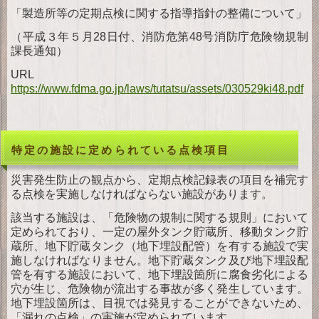
「製造所等の定期点検に関する指導指針の整備について」
（平成３年５月28日付、消防危第48号消防庁危険物規制
課長通知）
URL
https://www.fdma.go.jp/laws/tutatsu/assets/030529ki48.pdf
特定の施設に定められている点検項目
災害発生防止の観点から、定期点検記録表の項目を補完す
る点検を実施しなければならない施設があります。
該当する施設は、「危険物の規制に関する規則」において
定められており、一定の屋外タンク貯蔵所、移動タンク貯
蔵所、地下貯蔵タンク（地下埋設配管）を有する施設で実
施しなければなりません。地下貯蔵タンク及び地下埋設配
管を有する施設において、地下埋設箇所に腐食劣化による
穴が生じ、危険物が流出する事故が多く発生しています。
地下埋設箇所は、目視では発見することができないため、
「漏れの点検」の実施が定められています。