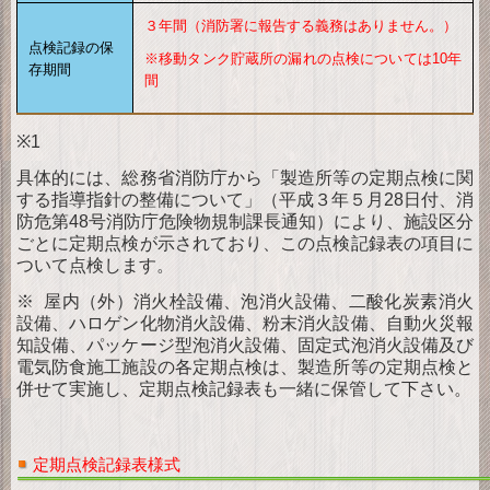
３年間（消防署に報告する義務はありません。）
点検記録の保
※移動タンク貯蔵所の漏れの点検については10年
存期間
間
※1
具体的には、総務省消防庁から「製造所等の定期点検に関
する指導指針の整備について」（平成３年５月28日付、消
防危第48号消防庁危険物規制課長通知）により、施設区分
ごとに定期点検が示されており、この点検記録表の項目に
ついて点検します。
※ 屋内（外）消火栓設備、泡消火設備、二酸化炭素消火
設備、ハロゲン化物消火設備、粉末消火設備、自動火災報
知設備、パッケージ型泡消火設備、固定式泡消火設備及び
電気防食施工施設の各定期点検は、製造所等の定期点検と
併せて実施し、定期点検記録表も一緒に保管して下さい。
定期点検記録表様式