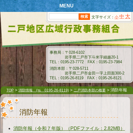
MENU
大
中
文字サイズ：
小
T
OPページ
新
着情報
組
合情報
事務局：〒028-6102
岩手県二戸市下斗米字細越20-1
消
防情報
TEL：0195-23-7772 FAX：0195-23-7984
消防本部：〒028-5711
ク
岩手県二戸市金田一字上田面300-2
リーンセンター情報
TEL：0195-26-8119 FAX：0195-26-8121
衛
生センター情報
>
>
> 消防年報
TOP
消防情報 (℡ 0195-26-8119)
二戸消防本部の概要
介
護保険情報
消防年報
組
合例規集
指
名願受付要領
消防年報（令和７年版）（PDFファイル：2.82MB）