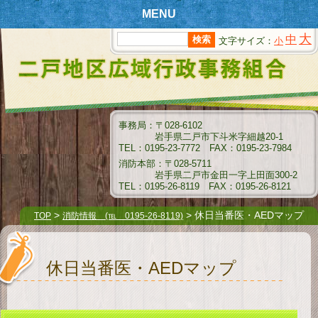
MENU
大
中
文字サイズ：
小
T
OPページ
新
着情報
組
合情報
事務局：〒028-6102
岩手県二戸市下斗米字細越20-1
消
防情報
TEL：0195-23-7772 FAX：0195-23-7984
消防本部：〒028-5711
ク
岩手県二戸市金田一字上田面300-2
リーンセンター情報
TEL：0195-26-8119 FAX：0195-26-8121
衛
生センター情報
>
> 休日当番医・AEDマップ
TOP
消防情報 (℡ 0195-26-8119)
介
護保険情報
休日当番医・AEDマップ
組
合例規集
指
名願受付要領