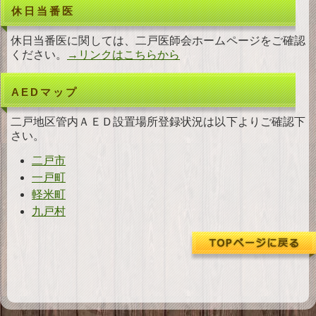
休日当番医
ダ
ウンロード
休日当番医に関しては、二戸医師会ホームページをご確認
お
問い合わせ
ください。
→リンクはこちらから
AEDマップ
二戸地区管内ＡＥＤ設置場所登録状況は以下よりご確認下
さい。
二戸市
一戸町
軽米町
九戸村