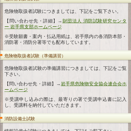
ダ
ウンロード
危険物取扱者試験につきましては、下記をご覧下さい。
お
問い合わせ
【問い合わせ先・詳細】→
財団法人 消防試験研究センタ
ー 岩手県支部ホームページ
※受験願書・案内・払込用紙は、岩手県内の各消防本部・
消防署・消防分署等でも配布しています。
危険物取扱者試験（準備講習）
危険物取扱者試験の準備講習につきましては、下記をご覧
下さい。
【問い合わせ先・詳細】→
岩手県危険物安全協会連合会ホ
ームページ
※受講申し込みの際は、最寄りの署で受講申込書に記入
し、受講料を納付していただきます。
消防設備士試験