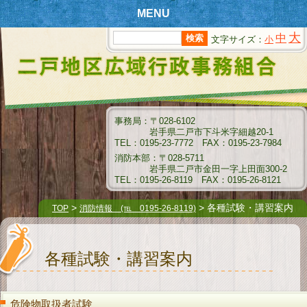
MENU
大
中
文字サイズ：
小
T
OPページ
新
着情報
組
合情報
事務局：〒028-6102
岩手県二戸市下斗米字細越20-1
消
防情報
TEL：0195-23-7772 FAX：0195-23-7984
消防本部：〒028-5711
ク
岩手県二戸市金田一字上田面300-2
リーンセンター情報
TEL：0195-26-8119 FAX：0195-26-8121
衛
生センター情報
>
> 各種試験・講習案内
TOP
消防情報 (℡ 0195-26-8119)
介
護保険情報
各種試験・講習案内
組
合例規集
指
名願受付要領
危険物取扱者試験