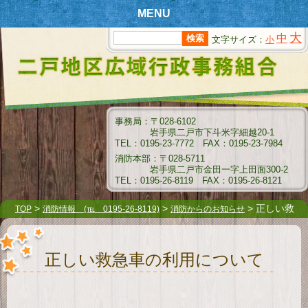
MENU
大
中
文字サイズ：
小
T
OPページ
新
着情報
組
合情報
事務局：〒028-6102
岩手県二戸市下斗米字細越20-1
消
防情報
TEL：0195-23-7772 FAX：0195-23-7984
消防本部：〒028-5711
ク
岩手県二戸市金田一字上田面300-2
リーンセンター情報
TEL：0195-26-8119 FAX：0195-26-8121
衛
生センター情報
>
>
> 正しい救
TOP
消防情報 (℡ 0195-26-8119)
消防からのお知らせ
急車の利用について
介
護保険情報
正しい救急車の利用について
組
合例規集
指
名願受付要領