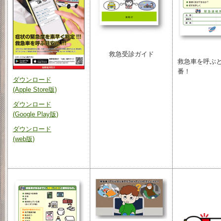
救急受診ガイド
救急車を呼ぶと
番！
ダウンロード
(Apple Store版)
ダウンロード
(Google Play版)
ダウンロード
(web版)