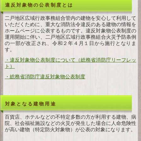
違反対象物の公表制度とは
ダ
ウンロード
二戸地区広域行政事務組合管内の建物を安心して利用して
お
問い合わせ
いただくために、重大な消防法令違反のある建物の情報を
ホームページに公表するものです。違反対象物公表制度の
運用開始に伴い、二戸地区広域行政事務組合火災予防条例
の一部が改正され、令和２年４月１日から施行となりま
す。
・違反対象物公表制度について（総務省消防庁リーフレッ
ト）
・総務省消防庁違反対象物公表制度
対象となる建物用途
百貨店、ホテルなどの不特定多数の方が利用する建物、病
院、社会福祉施設などの火災が発生した場合に人命危険性
が高い建物（特定防火対象物）が公表の対象になります。