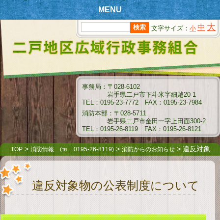
MENU
大
中
文字サイズ：
小
T
OPページ
新
着情報
組
合情報
事務局：〒028-6102
岩手県二戸市下斗米字細越20-1
消
防情報
TEL：0195-23-7772 FAX：0195-23-7984
消防本部：〒028-5711
ク
岩手県二戸市金田一字上田面300-2
リーンセンター情報
TEL：0195-26-8119 FAX：0195-26-8121
衛
生センター情報
>
>
> 違反対象
TOP
消防情報 (℡ 0195-26-8119)
消防からのお知らせ
物の公表制度について
介
護保険情報
違反対象物の公表制度について
組
合例規集
指
名願受付要領