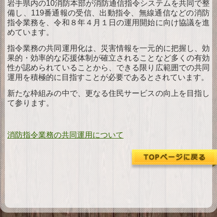
岩手県内の10消防本部が消防通信指令システムを共同で整
ダ
ウンロード
備し、119番通報の受信、出動指令、無線通信などの消防
指令業務を、令和８年４月１日の運用開始に向け協議を進
お
めています。
問い合わせ
指令業務の共同運用化は、災害情報を一元的に把握し、効
果的・効率的な応援体制が確立されることなど多くの有効
性が認められていることから、できる限り広範囲での共同
運用を積極的に目指すことが必要であるとされています。
新たな枠組みの中で、更なる住民サービスの向上を目指し
て参ります。
消防指令業務の共同運用について