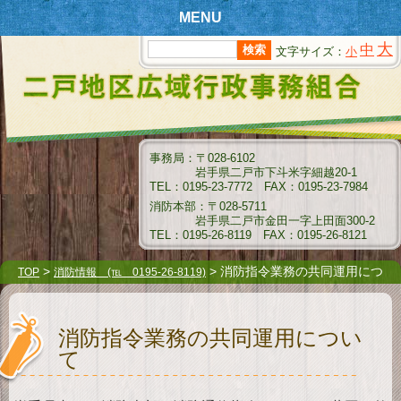
MENU
大
中
文字サイズ：
小
T
OPページ
新
着情報
組
合情報
事務局：〒028-6102
岩手県二戸市下斗米字細越20-1
消
防情報
TEL：0195-23-7772 FAX：0195-23-7984
消防本部：〒028-5711
ク
岩手県二戸市金田一字上田面300-2
リーンセンター情報
TEL：0195-26-8119 FAX：0195-26-8121
衛
生センター情報
>
> 消防指令業務の共同運用につ
TOP
消防情報 (℡ 0195-26-8119)
いて
介
護保険情報
消防指令業務の共同運用につい
組
合例規集
て
指
名願受付要領