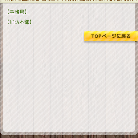
ダ
ウンロード
【事務局】
お
問い合わせ
【消防本部】