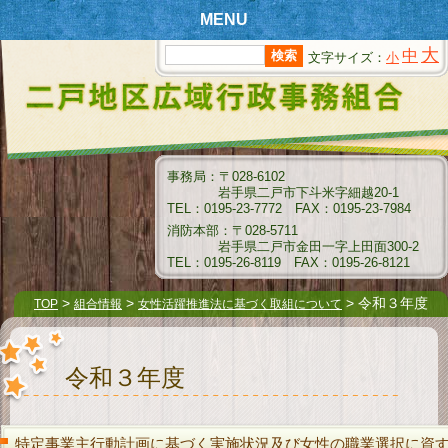
MENU
大
中
文字サイズ：
小
T
OPページ
新
着情報
組
合情報
事務局：〒028-6102
岩手県二戸市下斗米字細越20-1
消
防情報
TEL：0195-23-7772 FAX：0195-23-7984
消防本部：〒028-5711
ク
岩手県二戸市金田一字上田面300-2
リーンセンター情報
TEL：0195-26-8119 FAX：0195-26-8121
衛
生センター情報
>
>
> 令和３年度
TOP
組合情報
女性活躍推進法に基づく取組について
介
護保険情報
令和３年度
組
合例規集
指
名願受付要領
特定事業主行動計画に基づく実施状況及び女性の職業選択に資