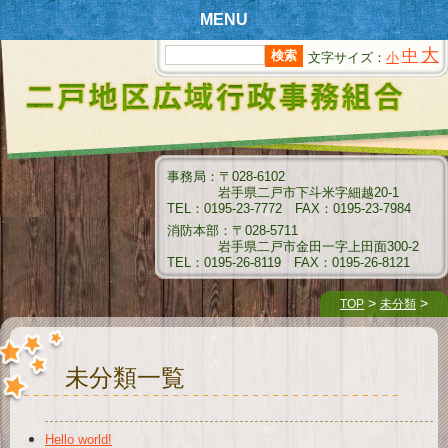
MENU
大
中
文字サイズ：
小
T
OPページ
新
着情報
組
合情報
事務局：〒028-6102
岩手県二戸市下斗米字細越20-1
消
防情報
TEL：0195-23-7772 FAX：0195-23-7984
消防本部：〒028-5711
ク
岩手県二戸市金田一字上田面300-2
リーンセンター情報
TEL：0195-26-8119 FAX：0195-26-8121
衛
生センター情報
>
>
TOP
未分類
介
護保険情報
未分類一覧
組
合例規集
指
名願受付要領
Hello world!