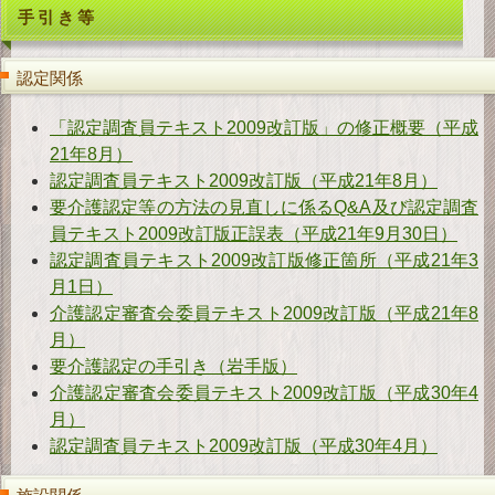
手引き等
ダ
ウンロード
お
問い合わせ
認定関係
「認定調査員テキスト2009改訂版」の修正概要（平成
21年8月）
認定調査員テキスト2009改訂版（平成21年8月）
要介護認定等の方法の見直しに係るQ&A及び認定調査
員テキスト2009改訂版正誤表（平成21年9月30日）
認定調査員テキスト2009改訂版修正箇所（平成21年3
月1日）
介護認定審査会委員テキスト2009改訂版（平成21年8
月）
要介護認定の手引き（岩手版）
介護認定審査会委員テキスト2009改訂版（平成30年4
月）
認定調査員テキスト2009改訂版（平成30年4月）