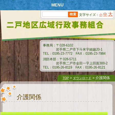
MENU
大
中
文字サイズ：
小
T
OPページ
新
着情報
組
合情報
事務局：〒028-6102
岩手県二戸市下斗米字細越20-1
消
防情報
TEL：0195-23-7772 FAX：0195-23-7984
消防本部：〒028-5711
ク
岩手県二戸市金田一字上田面300-2
リーンセンター情報
TEL：0195-26-8119 FAX：0195-26-8121
衛
生センター情報
>
> 介護関係
TOP
ダウンロード
介
護保険情報
介護関係
組
合例規集
指
名願受付要領