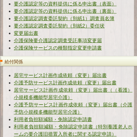
要介護認定等の資料提供に係る申出書（表面）
要介護認定等の資料提供に係る申出書（裏面）
要介護認定調査委託契約（別紙1）調査員名簿
要介護認定調査委託契約（別紙2）委任状
変更届出書
介護保険要介護認定調査受託事項変更届
介護保険サービスの種類指定変更申請書
給付関係
居宅サービス計画作成依頼（変更）届出書
介護予防サービス計画作成依頼（変更）届出書
居宅サービス計画作成依頼（変更）届出書（（看護）
小規模多機能型居宅介護）
介護予防サービス計画作成依頼（変更）届出書（介護
予防小規模多機能型居宅介護）
利用者負担額減額・免除認定申請書
利用者負担額減額・免除認定申請書（特別養護老人ホ
ームの要介護旧措置入所者に関する認定申請）