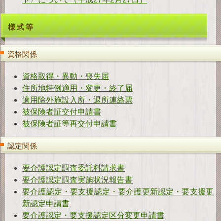
様式等
資格関係
資格取得・異動・喪失届
住所地特例適用・変更・終了届
適用除外施設入所・退所連絡票
被保険者証交付申請書
被保険者証等再交付申請書
認定関係
要介護認定調査委託料請求書
要介護認定調査実施状況報告書
要介護認定・要支援認定・要介護更新認定・要支援更
新認定申請書
要介護認定・要支援認定区分変更申請書