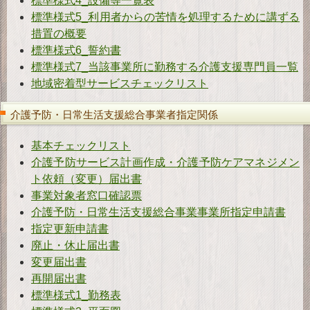
標準様式4_設備等一覧表
標準様式5_利用者からの苦情を処理するために講ずる
措置の概要
標準様式6_誓約書
標準様式7_当該事業所に勤務する介護支援専門員一覧
地域密着型サービスチェックリスト
介護予防・日常生活支援総合事業者指定関係
基本チェックリスト
介護予防サービス計画作成・介護予防ケアマネジメン
ト依頼（変更）届出書
事業対象者窓口確認票
介護予防・日常生活支援総合事業事業所指定申請書
指定更新申請書
廃止・休止届出書
変更届出書
再開届出書
標準様式1_勤務表