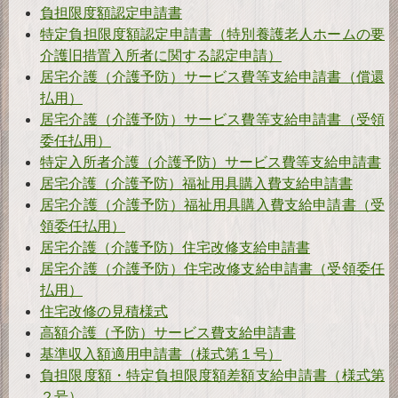
負担限度額認定申請書
特定負担限度額認定申請書（特別養護老人ホームの要
介護旧措置入所者に関する認定申請）
居宅介護（介護予防）サービス費等支給申請書（償還
払用）
居宅介護（介護予防）サービス費等支給申請書（受領
委任払用）
特定入所者介護（介護予防）サービス費等支給申請書
居宅介護（介護予防）福祉用具購入費支給申請書
居宅介護（介護予防）福祉用具購入費支給申請書（受
領委任払用）
居宅介護（介護予防）住宅改修支給申請書
居宅介護（介護予防）住宅改修支給申請書（受領委任
払用）
住宅改修の見積様式
高額介護（予防）サービス費支給申請書
基準収入額適用申請書（様式第１号）
負担限度額・特定負担限度額差額支給申請書（様式第
２号）