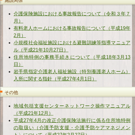
施設関係
介護保険施設における事故報告について（令和３年７
月）
有料老人ホームにおける事故報告について（平成19年
2月）
小規模社会福祉施設における避難訓練等指導マニュア
ル（平成21年10月27日）
住所地特例の事務手続きについて（平成18年3月13
日）
岩手県指定介護老人福祉施設（特別養護老人ホーム）
入所に関する指針（平成27年4月1日）
その他
地域包括支援センターネットワーク操作マニュアル
（平成21年12月）
平成27年4月の改正介護保険法施行に係る住所地特例
の取扱い（介護予防支援・介護予防ケアマネジメン
ト〉について（平成27年2月27日）