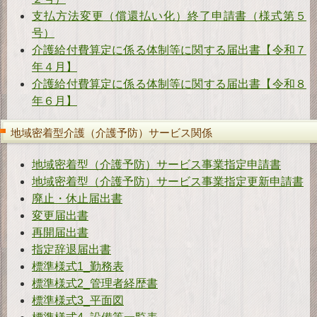
支払方法変更（償還払い化）終了申請書（様式第５
号）
介護給付費算定に係る体制等に関する届出書【令和７
年４月】
介護給付費算定に係る体制等に関する届出書【令和８
年６月】
地域密着型介護（介護予防）サービス関係
地域密着型（介護予防）サービス事業指定申請書
地域密着型（介護予防）サービス事業指定更新申請書
廃止・休止届出書
変更届出書
再開届出書
指定辞退届出書
標準様式1_勤務表
標準様式2_管理者経歴書
標準様式3_平面図