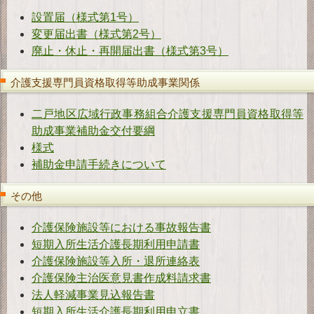
設置届（様式第1号）
変更届出書（様式第2号）
廃止・休止・再開届出書（様式第3号）
介護支援専門員資格取得等助成事業関係
二戸地区広域行政事務組合介護支援専門員資格取得等
助成事業補助金交付要綱
様式
補助金申請手続きについて
その他
介護保険施設等における事故報告書
短期入所生活介護長期利用申請書
介護保険施設等入所・退所連絡表
介護保険主治医意見書作成料請求書
法人軽減事業見込報告書
短期入所生活介護長期利用申立書