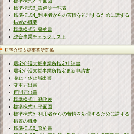
標準様式2_平面図
標準様式3_設備等一覧表
標準様式4_利用者からの苦情を処理するために講ずる
措置の概要
標準様式5_誓約書
総合事業チェックリスト
居宅介護支援事業所関係
居宅介護支援事業所指定申請書
居宅介護支援事業所指定更新申請書
廃止・休止届出書
変更届出書
再開届出書
標準様式1_勤務表
標準様式3_平面図
標準様式5_利用者からの苦情を処理するために講ずる
措置の概要
標準様式6_誓約書