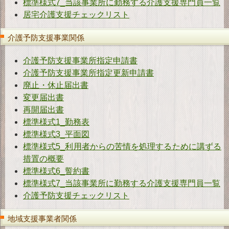
標準様式7_当該事業所に勤務する介護支援専門員一覧
居宅介護支援チェックリスト
介護予防支援事業関係
介護予防支援事業所指定申請書
介護予防支援事業所指定更新申請書
廃止・休止届出書
変更届出書
再開届出書
標準様式1_勤務表
標準様式3_平面図
標準様式5_利用者からの苦情を処理するために講ずる
措置の概要
標準様式6_誓約書
標準様式7_当該事業所に勤務する介護支援専門員一覧
介護予防支援チェックリスト
地域支援事業者関係